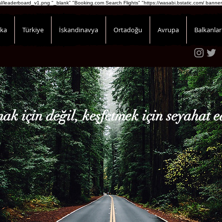
onal/leaderboard_v1.png
"_blank" "Booking.com Search Flights" "https://wasabi.bstatic.com/ banner
ika
Türkiye
İskandinavya
Ortadoğu
Avrupa
Balkanlar
ak için değil, keşfetmek için seyahat e