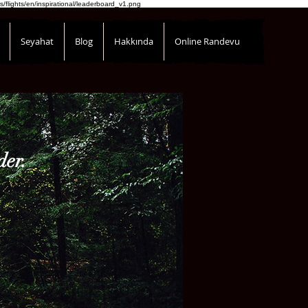
s/flights/en/inspirational/leaderboard_v1.png
Seyahat
Blog
Hakkında
Online Randevu
der.