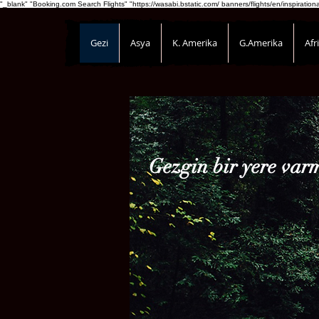
"_blank" "Booking.com Search Flights" "https://wasabi.bstatic.com/ banners/flights/en/inspirati
Gezi
Asya
K. Amerika
G.Amerika
Afr
Gezgin bir yere varm